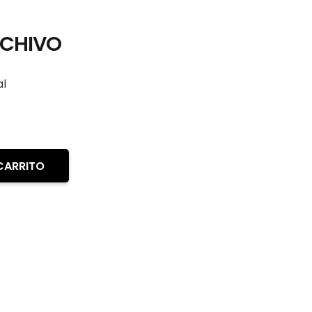
 CHIVO
al
CARRITO