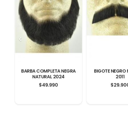
AL
BARBA COMPLETA NEGRA
BIGOTE NEGRO
NATURAL 2024
2011
$
49.990
$
29.90