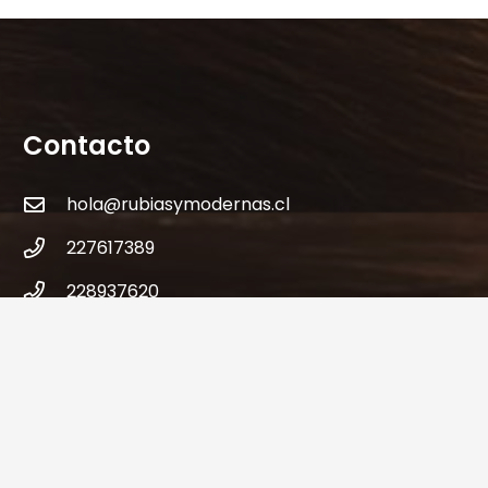
Contacto
hola@rubiasymodernas.cl
227617389
228937620
+569 78171719
+56 9 32621787
Antonio varas 309 – Metro Manuel Montt-
Providencia – Santiago – Chile