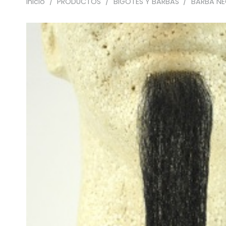
Inicio
/
PRODUCTOS
/
BIGOTES Y BARBAS
/
BARBA NE