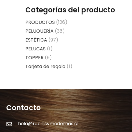
Categorías del producto
PRODUCTOS
(126)
PELUQUERÍA
(38)
ESTÉTICA
(97)
PELUCAS
(1)
TOPPER
(9)
Tarjeta de regalo
(1)
Contacto
hola@rubiasymodernas.cl