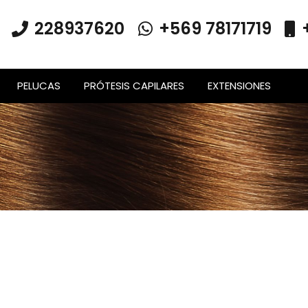
228937620
+569 78171719
PELUCAS
PRÓTESIS CAPILARES
EXTENSIONES