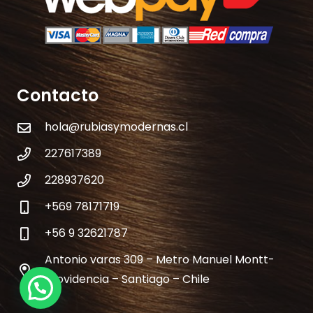
Contacto
hola@rubiasymodernas.cl
227617389
228937620
+569 78171719
+56 9 32621787
Antonio varas 309 – Metro Manuel Montt-
Providencia – Santiago – Chile
¿Necesitas Ayuda?