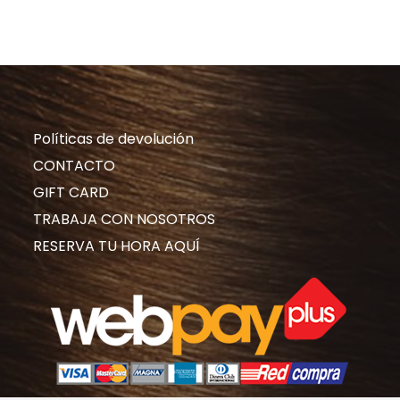
$19.900.
$14.900.
$12.900.
$9.900.
Políticas de devolución
CONTACTO
GIFT CARD
TRABAJA CON NOSOTROS
RESERVA TU HORA AQUÍ