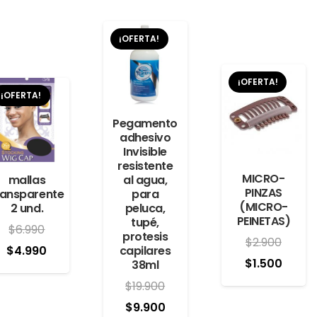
¡OFERTA!
¡OFERTA!
¡OFERTA!
Pegamento
adhesivo
Invisible
resistente
MICRO-
mallas
al agua,
PINZAS
ransparente
para
(MICRO-
2 und.
peluca,
PEINETAS)
tupé,
$
6.990
protesis
$
2.900
El
El
$
4.990
capilares
El
El
$
1.500
38ml
precio
precio
precio
preci
$
19.900
original
actual
original
actua
El
El
$
9.900
era:
es: