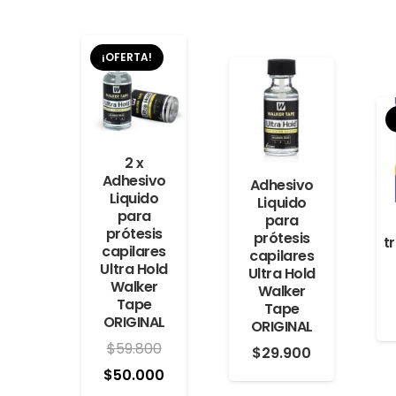
¡OFERTA!
2 x
Adhesivo
Adhesivo
Liquido
Liquido
para
para
prótesis
prótesis
t
capilares
capilares
Ultra Hold
Ultra Hold
Walker
Walker
Tape
Tape
ORIGINAL
ORIGINAL
$
59.800
$
29.900
El
El
$
50.000