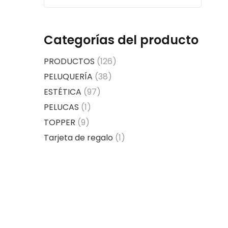
por:
Categorías del producto
PRODUCTOS
(126)
PELUQUERÍA
(38)
ESTÉTICA
(97)
PELUCAS
(1)
TOPPER
(9)
Tarjeta de regalo
(1)
o
l