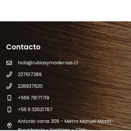
Contacto
hola@rubiasymodernas.cl
227617389
228937620
+569 78171719
+56 9 32621787
Antonio varas 309 – Metro Manuel Montt-
Providencia – Santiago – Chile