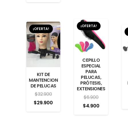
precio
precio
original
actual
era:
es:
¡OFERTA!
$59.800.
$50.000.
¡OFERTA!
CEPILLO
ESPECIAL
PARA
KIT DE
PELUCAS,
MANTENCION
PRÓTESIS,
DE PELUCAS
EXTENSIONES
$
32.900
$
6.900
El
El
$
29.900
El
El
$
4.900
precio
precio
precio
precio
original
actual
original
actual